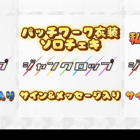
SOLD OUT
ージ入
パッチワーク衣装ソロチェキ(サイン入り&メッ
私
セージ入り)
¥3,000