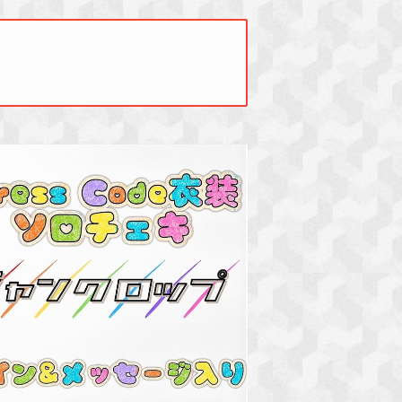
SOLD OUT
ess Code衣装ソロチェキ(サイン&メッセ
ージ入り)
¥3,000