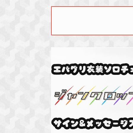
SOLD OUT
エバグリ衣装ソロチェキ(サイン&メッ
入り)
¥3,000