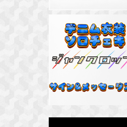
SOLD OUT
デニム衣装ソロチェキ(サイン&メッセ
り)
¥3,000